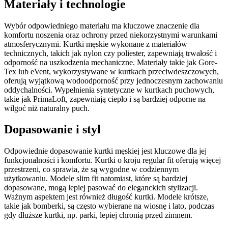
Materiały i technologie
Wybór odpowiedniego materiału ma kluczowe znaczenie dla
komfortu noszenia oraz ochrony przed niekorzystnymi warunkami
atmosferycznymi. Kurtki męskie wykonane z materiałów
technicznych, takich jak nylon czy poliester, zapewniają trwałość i
odporność na uszkodzenia mechaniczne. Materiały takie jak Gore-
Tex lub eVent, wykorzystywane w kurtkach przeciwdeszczowych,
oferują wyjątkową wodoodporność przy jednoczesnym zachowaniu
oddychalności. Wypełnienia syntetyczne w kurtkach puchowych,
takie jak PrimaLoft, zapewniają ciepło i są bardziej odporne na
wilgoć niż naturalny puch.
Dopasowanie i styl
Odpowiednie dopasowanie kurtki męskiej jest kluczowe dla jej
funkcjonalności i komfortu. Kurtki o kroju regular fit oferują więcej
przestrzeni, co sprawia, że są wygodne w codziennym
użytkowaniu. Modele slim fit natomiast, które są bardziej
dopasowane, mogą lepiej pasować do eleganckich stylizacji.
Ważnym aspektem jest również długość kurtki. Modele krótsze,
takie jak bomberki, są często wybierane na wiosnę i lato, podczas
gdy dłuższe kurtki, np. parki, lepiej chronią przed zimnem.