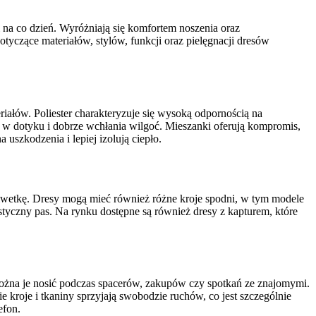
 na co dzień. Wyróżniają się komfortem noszenia oraz
tyczące materiałów, stylów, funkcji oraz pielęgnacji dresów
riałów. Poliester charakteryzuje się wysoką odpornością na
a w dotyku i dobrze wchłania wilgoć. Mieszanki oferują kompromis,
uszkodzenia i lepiej izolują ciepło.
sylwetkę. Dresy mogą mieć również różne kroje spodni, w tym modele
tyczny pas. Na rynku dostępne są również dresy z kapturem, które
 można je nosić podczas spacerów, zakupów czy spotkań ze znajomymi.
kroje i tkaniny sprzyjają swobodzie ruchów, co jest szczególnie
efon.