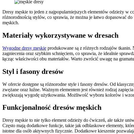
Dresy męskie to jeden z najpopularniejszych elementów odzieży w co
różnorodnością stylów, co sprawia, że można je łatwo dopasować do w
męskich.
Materiały wykorzystywane w dresach
Wygodne dresy męskie
produkowane są z różnych rodzajów tkanin. Naj
zagniecenia oraz szybkim schnięciem, co sprawia, że idealnie spraw
łącząc właściwości obu materiałów. Warto zwrócić uwagę na gramaturę
Styl i fasony dresów
W ofercie dostępne są różnorodne style i fasony dresów. Od klasyczn
zwężane oraz luźne. Ważnym elementem jest również rodzaj zapięcia 
zwiększają wygodę użytkowania. Możliwość wyboru kolorów i wzoró
Funkcjonalność dresów męskich
Dresy męskie to nie tylko element odzieży do ćwiczeń, ale także un
Często mają dodatkowe funkcje, takie jak odblaskowe elementy, któr
istotne dla osób aktywnych fizycznie. Dodatkowe kieszenie pozwalaj