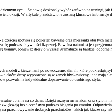
dziennym życiu. Stanowią doskonały wybór zarówno na treningi, jak i
ielu okazji. W artykule przedstawione zostaną kluczowe informacje do
częściej spotyka się poliester, bawełnę oraz mieszanki obu tych mate
dza się podczas aktywności fizycznej. Bawełna natomiast jest przyjemn
 tkaniny, ponieważ dresy o wyższej gramaturze są bardziej odporne na 
ych modeli z kieszeniami po nowoczesne, slim fit, które podkreślają 
– niektóre dresy wyposażone są w zamek błyskawiczny, inne mają elas
w pozwala na indywidualne dopasowanie do osobistego stylu.
iwersalne ubranie na co dzień. Dzięki różnym materiałom oraz stylom,
e zwiększają bezpieczeństwo podczas biegania po zmroku. Odpowiednie 
ą na przechowywanie drobnych przedmiotów, takich jak klucze czy tel