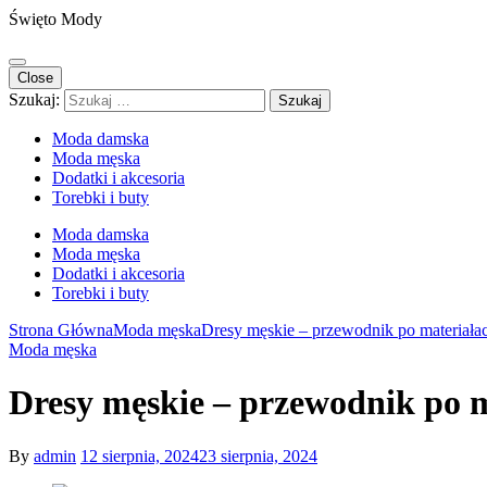
Święto Mody
Close
Szukaj:
Moda damska
Moda męska
Dodatki i akcesoria
Torebki i buty
Moda damska
Moda męska
Dodatki i akcesoria
Torebki i buty
Strona Główna
Moda męska
Dresy męskie – przewodnik po materiałac
Moda męska
Dresy męskie – przewodnik po ma
By
admin
12 sierpnia, 2024
23 sierpnia, 2024