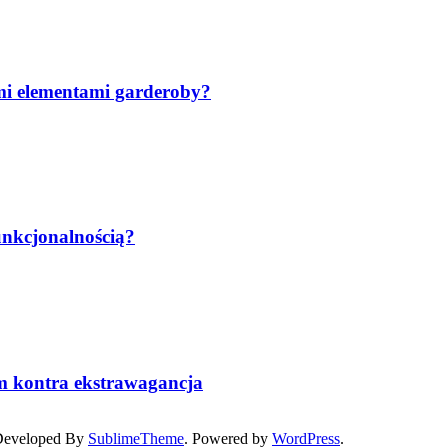
ymi elementami garderoby?
unkcjonalnością?
zm kontra ekstrawagancja
 Developed By
SublimeTheme
.
Powered by
WordPress
.